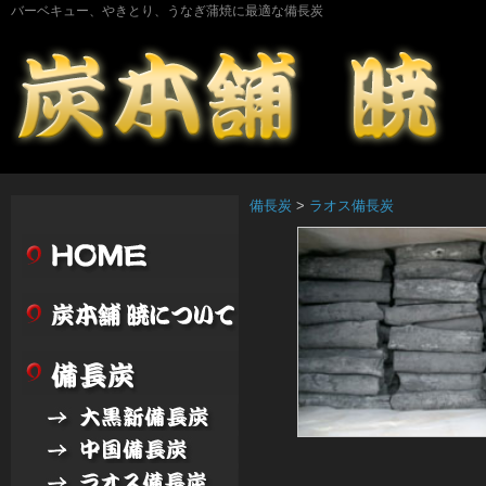
バーベキュー、やきとり、うなぎ蒲焼に最適な備長炭
備長炭
>
ラオス備長炭