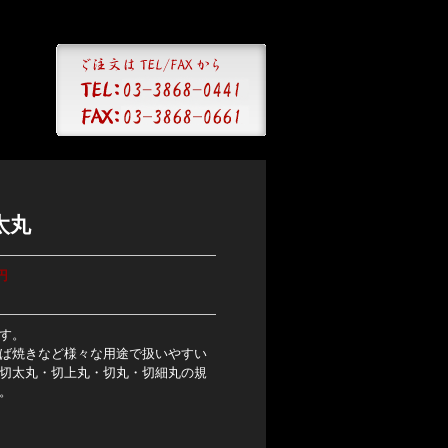
太丸
円
す。
ば焼きなど様々な用途で扱いやすい
切太丸・切上丸・切丸・切細丸の規
。