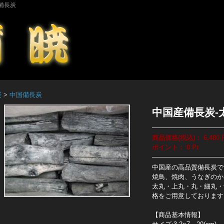
備長炭
炭
>
中国備長炭
中国産備長炭-
商品価格(税込)：
6,480
ポイント：
0
Pt
中国産の高品質備長炭で
焼鳥、焼肉、うなぎのか
太丸・上丸・丸・細丸・
格をご用意しております
【商品基本情報】